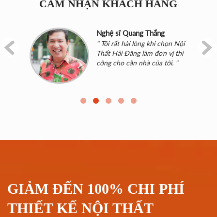
CẢM NHẬN KHÁCH HÀNG
Nghệ sĩ Quang Thắng
" Tôi rất hài lòng khi chọn Nội
Thất Hải Đăng làm đơn vị thi
công cho căn nhà của tôi. "
m
GIẢM ĐẾN 100% CHI PHÍ
THIẾT KẾ NỘI THẤT